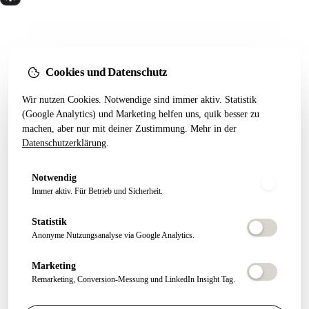
Wir bauen Marketing Systeme, die in 24 Monaten
noch tragen. Done for you. Dann übergeben.
Kostenfreier Termin
Cookies und Datenschutz
LEISTUNGEN
RESSOURCEN
Wir nutzen Cookies. Notwendige sind immer aktiv. Statistik
(Google Analytics) und Marketing helfen uns, quik besser zu
Alle Leistungen
Startseiten-Test
machen, aber nur mit deiner Zustimmung. Mehr in der
Webseiten Aufbau
Webdesign 2026
Datenschutzerklärung
.
SEO Pakete
Artikel
Conversion Tracking
Growth Letter
Notwendig
Immer aktiv. Für Betrieb und Sicherheit.
ÜBER QUIK
FOLGEN
Statistik
About
Anonyme Nutzungsanalyse via Google Analytics.
Felix Schmitz
Marketing
Experten Netzwerk
Remarketing, Conversion-Messung und LinkedIn Insight Tag.
FAQ
Kontakt