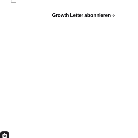
Letter.
Growth Letter abonnieren
Kostenfreien Termin buchen
Alle Artikel
quik
Services