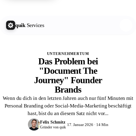
quik Growth Letter
Kostenlos abonnieren
quik
Services
UNTERNEHMERTUM
Das Problem bei
"Document The
Journey" Founder
Brands
Wenn du dich in den letzten Jahren auch nur fünf Minuten mit
Personal Branding oder Social-Media-Marketing beschäftigt
hast, bist du an diesem Satz nicht vor...
Felix Schmitz
17. Januar 2026 · 14 Min
Gründer von quik