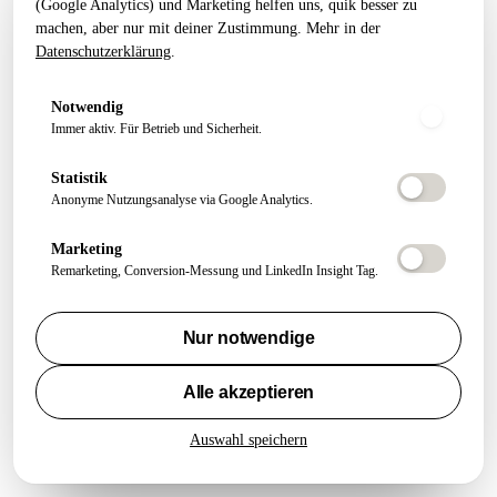
(Google Analytics) und Marketing helfen uns, quik besser zu
Geschäftliche E-Mail
machen, aber nur mit deiner Zustimmung. Mehr in der
Datenschutzerklärung
.
Notwendig
Ich akzeptiere die
Datenschutzerklärung
und abonniere den kostenlosen
Immer aktiv. Für Betrieb und Sicherheit.
Letter.
Growth Letter abonnieren
Statistik
Anonyme Nutzungsanalyse via Google Analytics.
Marketing
Remarketing, Conversion-Messung und LinkedIn Insight Tag.
Nur notwendige
Alle akzeptieren
Kostenfreien Termin buchen
Alle Artikel
Auswahl speichern