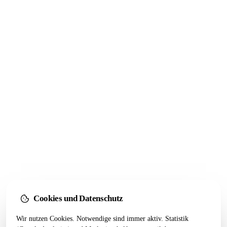
schlechte Nachricht, sondern die Befreiung von einer Erwartung, die
dich ohnehin nur enttäuscht hätte.
Felix Schmitz
30. Mai 2026 · 8 Min
QUIK GROWTH LETTER
Hat dir das geholfen?
Bekomm den
nächsten direkt.
Der Growth Letter bringt dir alle 2 Wochen ein Marketing-
System zum Nachbauen , Use Case, Workflow und Tool.
Kostenlos.
Konkrete Use Cases
Kein Spam
Jederzeit abbestellbar
Cookies und Datenschutz
Vorname
Nachname
Wir nutzen Cookies. Notwendige sind immer aktiv. Statistik