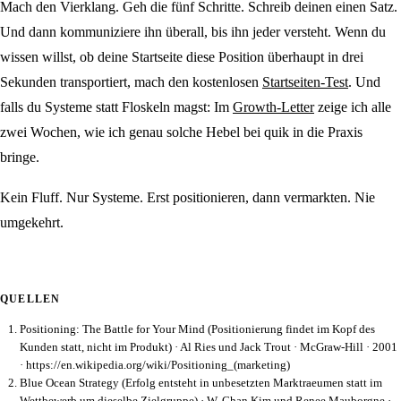
Mach den Vierklang. Geh die fünf Schritte. Schreib deinen einen Satz.
Und dann kommuniziere ihn überall, bis ihn jeder versteht. Wenn du
wissen willst, ob deine Startseite diese Position überhaupt in drei
Sekunden transportiert, mach den kostenlosen
Startseiten-Test
. Und
falls du Systeme statt Floskeln magst: Im
Growth-Letter
zeige ich alle
zwei Wochen, wie ich genau solche Hebel bei quik in die Praxis
bringe.
Kein Fluff. Nur Systeme. Erst positionieren, dann vermarkten. Nie
umgekehrt.
QUELLEN
Positioning: The Battle for Your Mind (Positionierung findet im Kopf des
Kunden statt, nicht im Produkt) · Al Ries und Jack Trout · McGraw-Hill · 2001
· https://en.wikipedia.org/wiki/Positioning_(marketing)
Blue Ocean Strategy (Erfolg entsteht in unbesetzten Marktraeumen statt im
Wettbewerb um dieselbe Zielgruppe) · W. Chan Kim und Renee Mauborgne ·