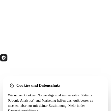
Kostenfreien Termin buchen
Alle Artikel
quik
Services
Wir bauen Marketing Systeme, die in 24 Monaten
noch tragen. Done for you. Dann übergeben.
Kostenfreier Termin
Cookies und Datenschutz
LEISTUNGEN
RESSOURCEN
Wir nutzen Cookies. Notwendige sind immer aktiv. Statistik
(Google Analytics) und Marketing helfen uns, quik besser zu
Alle Leistungen
Startseiten-Test
machen, aber nur mit deiner Zustimmung. Mehr in der
Webseiten Aufbau
Webdesign 2026
Datenschutzerklärung
.