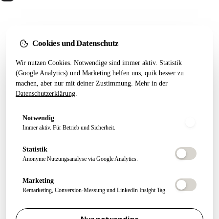
Wir bauen Marketing Systeme, die in 24 Monaten
noch tragen. Done for you. Dann übergeben.
Kostenfreier Termin
Cookies und Datenschutz
Wir nutzen Cookies. Notwendige sind immer aktiv. Statistik
LEISTUNGEN
RESSOURCEN
(Google Analytics) und Marketing helfen uns, quik besser zu
Alle Leistungen
Startseiten-Test
machen, aber nur mit deiner Zustimmung. Mehr in der
Datenschutzerklärung
.
Webseiten Aufbau
Webdesign 2026
SEO Pakete
Artikel
Notwendig
Conversion Tracking
Growth Letter
Immer aktiv. Für Betrieb und Sicherheit.
ÜBER QUIK
FOLGEN
Statistik
Anonyme Nutzungsanalyse via Google Analytics.
About
Felix Schmitz
Marketing
Experten Netzwerk
Remarketing, Conversion-Messung und LinkedIn Insight Tag.
FAQ
Kontakt