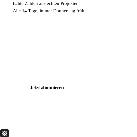
Echte Zahlen aus echten Projekten
Alle 14 Tage, immer Donnerstag früh
Wachstum, das du selbst
verstehst.
Trag dich ein und bekomme alle zwei Wochen einen Use
Case, den du direkt umsetzen kannst. Keine Theorie.
Keine Werbung. Nur Systeme.
Jetzt abonnieren
Alle Experten
quik
Services