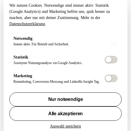
noch tragen. Done for you. Dann übergeben.
Wir nutzen Cookies. Notwendige sind immer aktiv. Statistik
Kostenfreier Termin
(Google Analytics) und Marketing helfen uns, quik besser zu
machen, aber nur mit deiner Zustimmung. Mehr in der
Datenschutzerklärung
.
LEISTUNGEN
RESSOURCEN
Alle Leistungen
Startseiten-Test
Notwendig
Immer aktiv. Für Betrieb und Sicherheit.
Webseiten Aufbau
Webdesign 2026
SEO Pakete
Artikel
Statistik
Conversion Tracking
Growth Letter
Anonyme Nutzungsanalyse via Google Analytics.
Marketing
ÜBER QUIK
FOLGEN
Remarketing, Conversion-Messung und LinkedIn Insight Tag.
About
Felix Schmitz
Nur notwendige
Experten Netzwerk
FAQ
Alle akzeptieren
Kontakt
Auswahl speichern