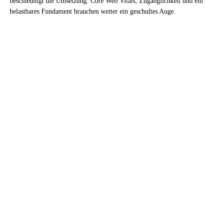
beschleunigt die Umsetzung. Core Web Vitals, Zugänglichkeit und ein
belastbares Fundament brauchen weiter ein geschultes Auge.
DER EHRLICHE HAKEN
KI baut die ersten zehn Prozent.
Den Rest baust du.
Tempo ist kein Schalter. Ab einem Punkt kippt die
Kurve, und was bleibt, ist Handarbeit: die Strategie,
deine Stimme, der Geschmack und die Verantwortung
fürs Ergebnis. Genau das entscheidet, ob eine Seite
wirkt oder nur fertig ist.
STRATEGIE
Das eine Ziel, die eine Zielgruppe, das eine Versprechen ,
keine KI trifft diese Entscheidung für dich.