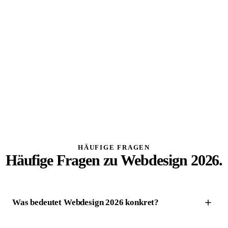
Aus echten Kundenprojekten
Done for you, dann übergeben
Kein Vendor-Lock-in
Bei quik bauen wir mit Selbstständigen und kleinen
Unternehmen Websites, die nicht nur existieren,
sondern arbeiten , in Tagen statt Monaten, und
trotzdem nach dir klingend.
Mehr über Felix
.
HÄUFIGE FRAGEN
Häufige Fragen zu Webdesign 2026.
Was bedeutet Webdesign 2026 konkret?