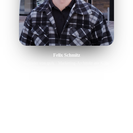
Felix Schmitz
Gründer von quik · Marketing-Architekt aus Köln
WARUM DU DAS HIER ERNST NEHMEN KANNST
„
Was hier steht, sind keine Design-Trends aus
dem Hype, sondern die gleichen
Entscheidungen, die wir bei quik in echten
Kundenprojekten treffen , auf die Hebel
reduziert, die wirklich Anfragen bringen.