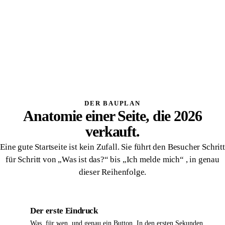
GESCHMACK
Was eigenständig wirkt statt generisch, erkennt ein
geschultes Auge , nicht der Durchschnitt aus Trainingsdaten.
VERANTWORTUNG
Dass Tempo, Zugänglichkeit und Vertrauen am Ende
wirklich stimmen, verantwortet ein Mensch, kein Tool.
DER BAUPLAN
Anatomie einer Seite, die 2026
verkauft.
Eine gute Startseite ist kein Zufall. Sie führt den Besucher Schritt
für Schritt von „Was ist das?“ bis „Ich melde mich“ , in genau
dieser Reihenfolge.
Der erste Eindruck
1
Was, für wen, und genau ein Button. In den ersten Sekunden