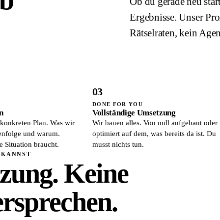
Ob du gerade neu start
Ergebnisse. Unser Proz
Rätselraten, kein Age
03
DONE FOR YOU
n
Vollständige Umsetzung
konkreten Plan. Was wir
Wir bauen alles. Von null aufgebaut oder
henfolge und warum.
optimiert auf dem, was bereits da ist. Du
 Situation braucht.
musst nichts tun.
 KANNST
tzung. Keine
ersprechen.