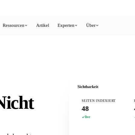
Growth Letter
, alle 2 Wochen ein Marketing-System zum Nachbauen.
Kostenlos ab
Ressourcen
Artikel
Experten
Über
Sichtbarkeit
Nicht
SEITEN INDEXIERT
48
live