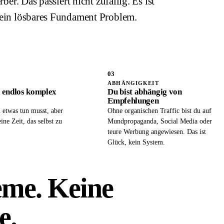
r. Das passiert nicht zufällig. Es ist
t ein lösbares Fundament Problem.
03
ABHÄNGIGKEIT
h endlos komplex
Du bist abhängig von
Empfehlungen
 etwas tun musst, aber
Ohne organischen Traffic bist du auf
ine Zeit, das selbst zu
Mundpropaganda, Social Media oder
teure Werbung angewiesen. Das ist
Glück, kein System.
eme. Keine
e.