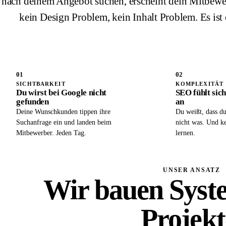
nach deinem Angebot suchen, erscheint dein Mitbewerbe
kein Design Problem, kein Inhalt Problem. Es is
01
02
SICHTBARKEIT
KOMPLEXITÄT
Du wirst bei Google nicht
SEO fühlt sic
gefunden
an
Deine Wunschkunden tippen ihre
Du weißt, dass du
Suchanfrage ein und landen beim
nicht was. Und ke
Mitbewerber. Jeden Tag.
lernen.
UNSER ANSATZ
Wir bauen Syst
Projekt