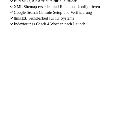
Bild SEO, Alt Attribute für alle Bilder
XML Sitemap erstellen und Robots.txt konfigurieren
Google Search Console Setup und Verifizierung
llms.txt, Sichtbarkeit für KI Systeme
Indexierungs Check 4 Wochen nach Launch
INDEXIERUNGS GARANTIE
Wenn deine Website nach
nicht korrekt von Google 
wir kostenlos nach.
Ohne Wenn und Aber. Wir stehen für unsere Arbeit gerad