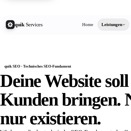
quik 
quik
Services
Home
Leistungen
quik SEO · Technisches SEO-Fundament
Deine Website soll
Kunden bringen. 
nur
existieren.