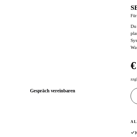
S
SEO Fahrplan
Für
Für bestehende Websites ohne Rankings
Du 
Deine Website existiert, aber bringt keine Kunden.
pla
Wir analysieren, beheben und optimieren alles, was
Sys
Google von dir fernhält.
Wa
€ 1.497
€
einmalig
zzgl. MwSt. · Kostenloses 30 Min Erstgespräch
zzg
Gespräch vereinbaren
ALLES AUS PAKET 1, PLUS:
AL
Schema.org / JSON LD Implementierung
K
Technischer SEO Full Audit