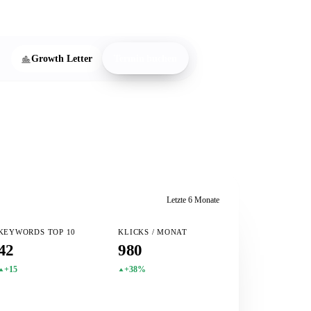
onnieren
Growth Letter
Termin buchen
Letzte 6 Monate
KEYWORDS TOP 10
KLICKS / MONAT
42
980
+15
+38%