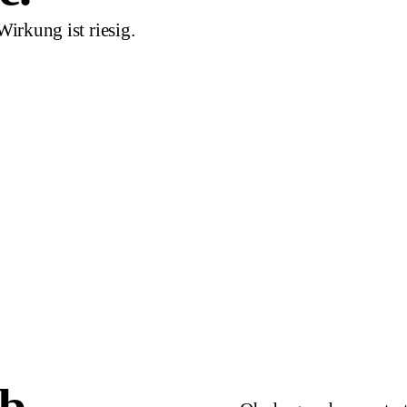
Wirkung ist riesig.
QUIK MARKETING ARCHITEK
Systemdenken
Einmalig investiert, wirkt dauerha
Volle Transparenz, du verstehst 
Direkter Kontakt, kein Overhead,
Alles gehört dir, vollständige Üb
Danach komplett unabhängig vo
ob