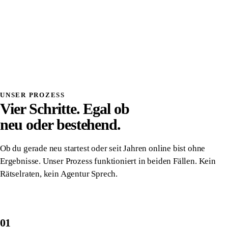
Systemdenken
Einmalig investiert, wirkt dauerhaft
Volle Transparenz, du verstehst was wir bauen
Direkter Kontakt, kein Overhead, kein Vermittler
Alles gehört dir, vollständige Übergabe
Danach komplett unabhängig von uns
UNSER PROZESS
Vier Schritte. Egal ob
neu oder bestehend.
Ob du gerade neu startest oder seit Jahren online bist ohne
Ergebnisse. Unser Prozess funktioniert in beiden Fällen. Kein
Rätselraten, kein Agentur Sprech.
01