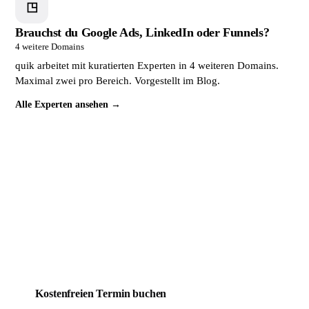
◳
Brauchst du Google Ads, LinkedIn oder Funnels?
4 weitere Domains
quik arbeitet mit kuratierten Experten in 4 weiteren Domains.
Maximal zwei pro Bereich. Vorgestellt im Blog.
Alle Experten ansehen →
Dein Mitbewerber wird täglich
gefunden. Du noch nicht.
Das lässt sich ändern. Buche jetzt ein kostenloses
Erstgespräch. In 30 Minuten weißt du genau, wo deine
Website steht und was sie braucht, um endlich Kunden zu
bringen.
Kostenfreien Termin buchen
Mehr über quik