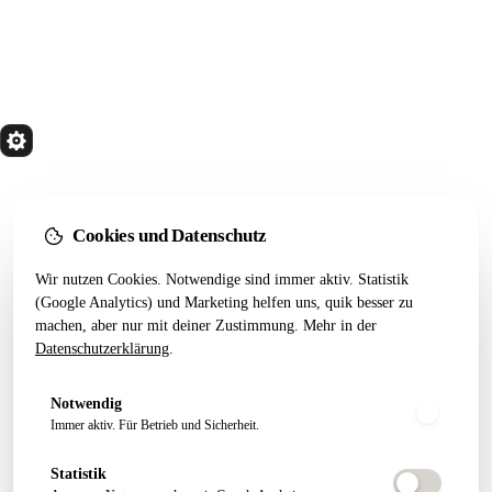
quik
Services
Wir bauen Marketing Systeme, die in 24 Monaten
noch tragen. Done for you. Dann übergeben.
Cookies und Datenschutz
Kostenfreier Termin
Wir nutzen Cookies. Notwendige sind immer aktiv. Statistik
LEISTUNGEN
RESSOURCEN
(Google Analytics) und Marketing helfen uns, quik besser zu
machen, aber nur mit deiner Zustimmung. Mehr in der
Alle Leistungen
Startseiten-Test
Datenschutzerklärung
.
Webseiten Aufbau
Webdesign 2026
SEO Pakete
Artikel
Notwendig
Conversion Tracking
Growth Letter
Immer aktiv. Für Betrieb und Sicherheit.
Statistik
ÜBER QUIK
FOLGEN