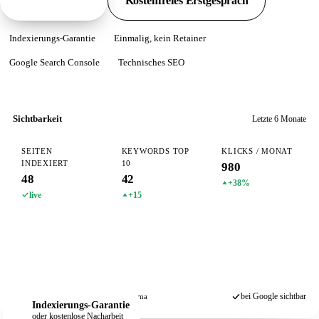
Pakete ansehen
Kostenfreies Erstgespräch
Indexierungs-Garantie
Einmalig, kein Retainer
Google Search Console
Technisches SEO
Sichtbarkeit
Letzte 6 Monate
SEITEN
KEYWORDS TOP
KLICKS / MONAT
INDEXIERT
10
980
48
42
+38%
live
+15
bei Google sichtbar
Search Console
Sitemap
Schema
Indexierungs-Garantie
oder kostenlose Nacharbeit