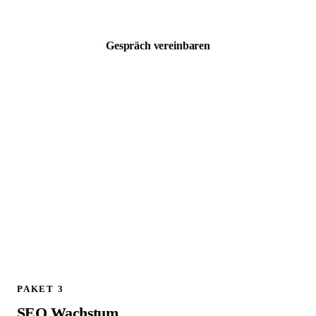
zzgl. MwSt. · Kostenloses 30 Min Erstgespräch
Gespräch vereinbaren
ALLES AUS PAKET 1, PLUS:
Schema.org / JSON LD Implementierung
Technischer SEO Full Audit
301 Weiterleitungen planen und implementieren
Google Analytics 4 Setup und Konfiguration
Canonical Tags prüfen und korrigieren
Live Check aller Weiterleitungen am Launch Tag
404 Fehler Monitoring und Bereinigung
1 Follow up Strategy Call (30 Min)
PAKET 3
SEO Wachstum