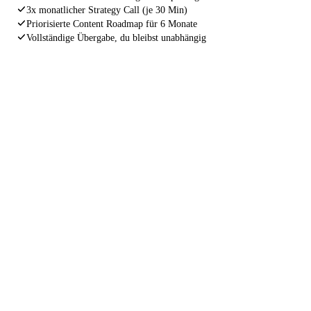
3x monatlicher Strategy Call (je 30 Min)
Priorisierte Content Roadmap für 6 Monate
Vollständige Übergabe, du bleibst unabhängig
INDEXIERUNGS GARANTIE
Wenn deine Website nach 4 Wochen
noch immer nicht korrekt von Google
gefunden wird, arbeiten wir kostenlos
nach.
Ohne Wenn und Aber. Wir stehen für unsere Arbeit
gerade. Nicht weil wir müssen, sondern weil wir nur
Ergebnisse liefern, hinter denen wir stehen können.
4 Wochen Garantie
Kostenlose Nacharbeit