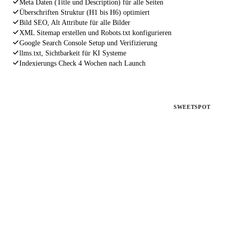
Meta Daten (Title und Description) für alle Seiten
Überschriften Struktur (H1 bis H6) optimiert
Bild SEO, Alt Attribute für alle Bilder
XML Sitemap erstellen und Robots.txt konfigurieren
Google Search Console Setup und Verifizierung
llms.txt, Sichtbarkeit für KI Systeme
Indexierungs Check 4 Wochen nach Launch
PAKET 2
SWEETSPOT
SEO Fahrplan
Für bestehende Websites ohne Rankings
Deine Website existiert, aber bringt keine Kunden. Wir
analysieren, beheben und optimieren alles, was Google von dir
fernhält.
€ 1.497
einmalig