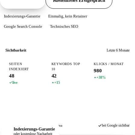
Pakete ansehen
Kostenfreies Erstgespräch
Indexierungs-Garantie
Einmalig, kein Retainer
Google Search Console
Technisches SEO
Sichtbarkeit
Letzte 6 Monate
SEITEN
KEYWORDS TOP
KLICKS / MONAT
INDEXIERT
10
980
48
42
+38%
live
+15
bei Google sichtbar
Search Console
Sitemap
Schema
Indexierungs-Garantie
oder kostenlose Nacharbeit