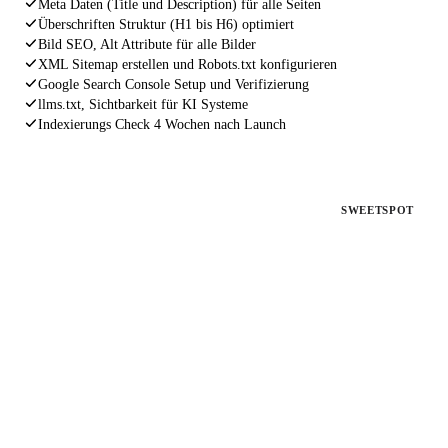
Meta Daten (Title und Description) für alle Seiten
Überschriften Struktur (H1 bis H6) optimiert
Bild SEO, Alt Attribute für alle Bilder
XML Sitemap erstellen und Robots.txt konfigurieren
Google Search Console Setup und Verifizierung
llms.txt, Sichtbarkeit für KI Systeme
Indexierungs Check 4 Wochen nach Launch
PAKET 2
SWEETSPOT
SEO Fahrplan
Für bestehende Websites ohne Rankings
Deine Website existiert, aber bringt keine Kunden. Wir
analysieren, beheben und optimieren alles, was Google von dir
fernhält.
€ 1.497
einmalig