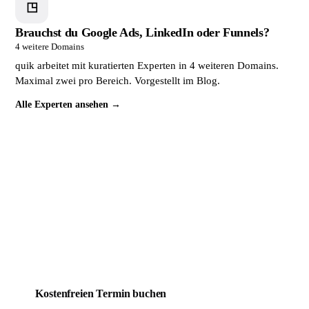
◳
Brauchst du Google Ads, LinkedIn oder Funnels?
4 weitere Domains
quik arbeitet mit kuratierten Experten in 4 weiteren Domains.
Maximal zwei pro Bereich. Vorgestellt im Blog.
Alle Experten ansehen →
Dein Mitbewerber wird täglich
gefunden. Du noch nicht.
Das lässt sich ändern. Buche jetzt ein kostenloses
Erstgespräch. In 30 Minuten weißt du genau, wo deine
Website steht und was sie braucht, um endlich Kunden zu
bringen.
Kostenfreien Termin buchen
Mehr über quik