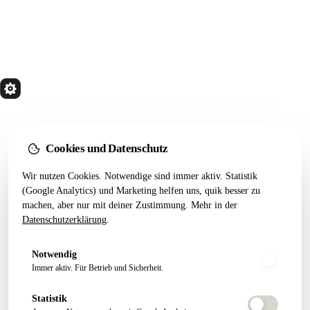
quik
Services
Wir bauen Marketing Systeme, die in 24 Monaten
noch tragen. Done for you. Dann übergeben.
Cookies und Datenschutz
Kostenfreier Termin
Wir nutzen Cookies. Notwendige sind immer aktiv. Statistik
LEISTUNGEN
RESSOURCEN
(Google Analytics) und Marketing helfen uns, quik besser zu
machen, aber nur mit deiner Zustimmung. Mehr in der
Alle Leistungen
Startseiten-Test
Datenschutzerklärung
.
Webseiten Aufbau
Webdesign 2026
SEO Pakete
Artikel
Notwendig
Conversion Tracking
Growth Letter
Immer aktiv. Für Betrieb und Sicherheit.
Statistik
ÜBER QUIK
FOLGEN