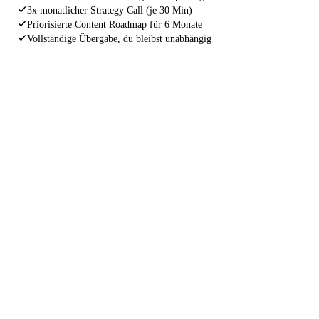
3x monatlicher Strategy Call (je 30 Min)
Priorisierte Content Roadmap für 6 Monate
Vollständige Übergabe, du bleibst unabhängig
INDEXIERUNGS GARANTIE
Wenn deine Website nach 4 Wochen
noch immer nicht korrekt von Google
gefunden wird, arbeiten wir kostenlos
nach.
Ohne Wenn und Aber. Wir stehen für unsere Arbeit
gerade. Nicht weil wir müssen, sondern weil wir nur
Ergebnisse liefern, hinter denen wir stehen können.
4 Wochen Garantie
Kostenlose Nacharbeit