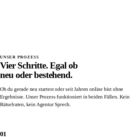
Systemdenken
Einmalig investiert, wirkt dauerhaft
Volle Transparenz, du verstehst was wir bauen
Direkter Kontakt, kein Overhead, kein Vermittler
Alles gehört dir, vollständige Übergabe
Danach komplett unabhängig von uns
UNSER PROZESS
Vier Schritte. Egal ob
neu oder bestehend.
Ob du gerade neu startest oder seit Jahren online bist ohne
Ergebnisse. Unser Prozess funktioniert in beiden Fällen. Kein
Rätselraten, kein Agentur Sprech.
01