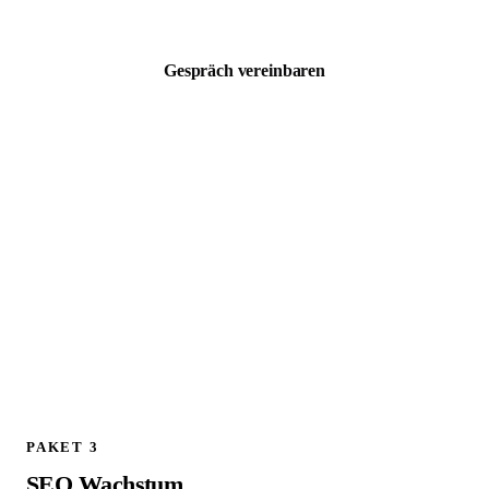
zzgl. MwSt. · Kostenloses 30 Min Erstgespräch
Gespräch vereinbaren
ALLES AUS PAKET 1, PLUS:
Schema.org / JSON LD Implementierung
Technischer SEO Full Audit
301 Weiterleitungen planen und implementieren
Google Analytics 4 Setup und Konfiguration
Canonical Tags prüfen und korrigieren
Live Check aller Weiterleitungen am Launch Tag
404 Fehler Monitoring und Bereinigung
1 Follow up Strategy Call (30 Min)
PAKET 3
SEO Wachstum