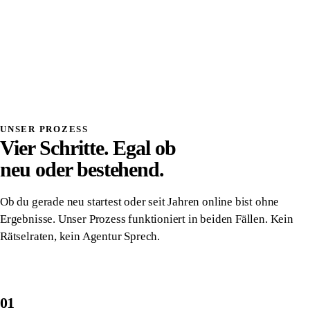
Systemdenken
Einmalig investiert, wirkt dauerhaft
Volle Transparenz, du verstehst was wir bauen
Direkter Kontakt, kein Overhead, kein Vermittler
Alles gehört dir, vollständige Übergabe
Danach komplett unabhängig von uns
UNSER PROZESS
Vier Schritte. Egal ob
neu oder bestehend.
Ob du gerade neu startest oder seit Jahren online bist ohne
Ergebnisse. Unser Prozess funktioniert in beiden Fällen. Kein
Rätselraten, kein Agentur Sprech.
01