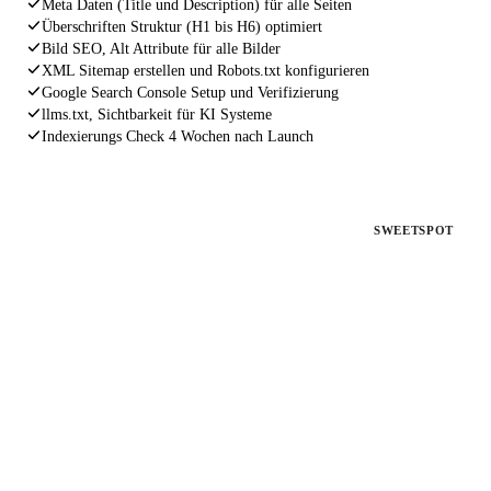
Meta Daten (Title und Description) für alle Seiten
Überschriften Struktur (H1 bis H6) optimiert
Bild SEO, Alt Attribute für alle Bilder
XML Sitemap erstellen und Robots.txt konfigurieren
Google Search Console Setup und Verifizierung
llms.txt, Sichtbarkeit für KI Systeme
Indexierungs Check 4 Wochen nach Launch
PAKET 2
SWEETSPOT
SEO Fahrplan
Für bestehende Websites ohne Rankings
Deine Website existiert, aber bringt keine Kunden. Wir
analysieren, beheben und optimieren alles, was Google von dir
fernhält.
€ 1.497
einmalig