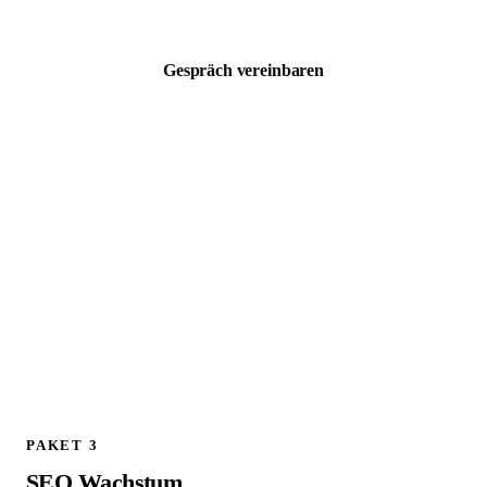
zzgl. MwSt. · Kostenloses 30 Min Erstgespräch
Gespräch vereinbaren
ALLES AUS PAKET 1, PLUS:
Schema.org / JSON LD Implementierung
Technischer SEO Full Audit
301 Weiterleitungen planen und implementieren
Google Analytics 4 Setup und Konfiguration
Canonical Tags prüfen und korrigieren
Live Check aller Weiterleitungen am Launch Tag
404 Fehler Monitoring und Bereinigung
1 Follow up Strategy Call (30 Min)
PAKET 3
SEO Wachstum