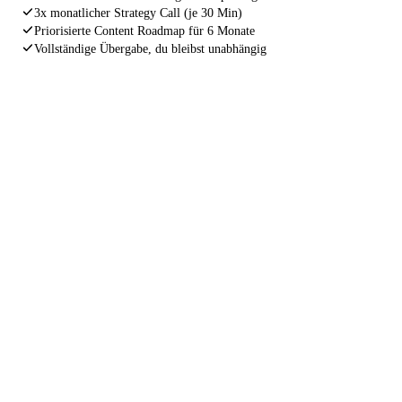
3x monatlicher Strategy Call (je 30 Min)
Priorisierte Content Roadmap für 6 Monate
Vollständige Übergabe, du bleibst unabhängig
INDEXIERUNGS GARANTIE
Wenn deine Website nach 4 Wochen
noch immer nicht korrekt von Google
gefunden wird, arbeiten wir kostenlos
nach.
Ohne Wenn und Aber. Wir stehen für unsere Arbeit
gerade. Nicht weil wir müssen, sondern weil wir nur
Ergebnisse liefern, hinter denen wir stehen können.
4 Wochen Garantie
Kostenlose Nacharbeit