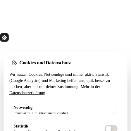
quik
Services
Wir bauen Marketing Systeme, die in 24 Monaten
noch tragen. Done for you. Dann übergeben.
Cookies und Datenschutz
Kostenfreier Termin
Wir nutzen Cookies. Notwendige sind immer aktiv. Statistik
LEISTUNGEN
RESSOURCEN
(Google Analytics) und Marketing helfen uns, quik besser zu
machen, aber nur mit deiner Zustimmung. Mehr in der
Alle Leistungen
Startseiten-Test
Datenschutzerklärung
.
Webseiten Aufbau
Webdesign 2026
SEO Pakete
Artikel
Notwendig
Conversion Tracking
Growth Letter
Immer aktiv. Für Betrieb und Sicherheit.
Statistik
ÜBER QUIK
FOLGEN