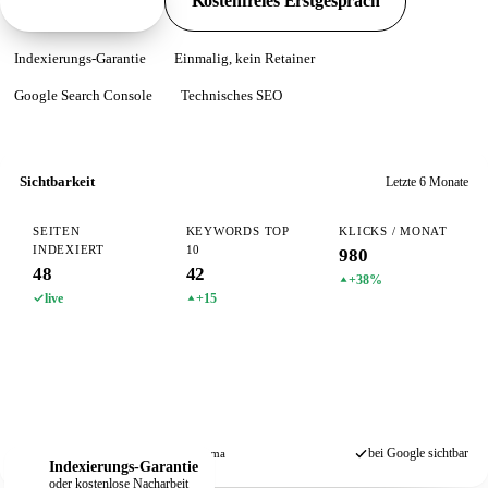
Pakete ansehen
Kostenfreies Erstgespräch
Indexierungs-Garantie
Einmalig, kein Retainer
Google Search Console
Technisches SEO
Sichtbarkeit
Letzte 6 Monate
SEITEN
KEYWORDS TOP
KLICKS / MONAT
INDEXIERT
10
980
48
42
+38%
live
+15
bei Google sichtbar
Search Console
Sitemap
Schema
Indexierungs-Garantie
oder kostenlose Nacharbeit