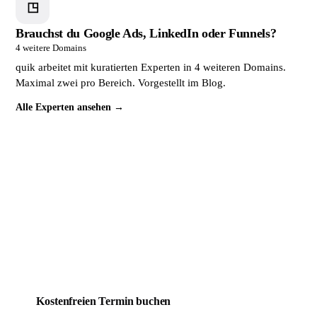
◳
Brauchst du Google Ads, LinkedIn oder Funnels?
4 weitere Domains
quik arbeitet mit kuratierten Experten in 4 weiteren Domains.
Maximal zwei pro Bereich. Vorgestellt im Blog.
Alle Experten ansehen →
Dein Mitbewerber wird täglich
gefunden. Du noch nicht.
Das lässt sich ändern. Buche jetzt ein kostenloses
Erstgespräch. In 30 Minuten weißt du genau, wo deine
Website steht und was sie braucht, um endlich Kunden zu
bringen.
Kostenfreien Termin buchen
Mehr über quik