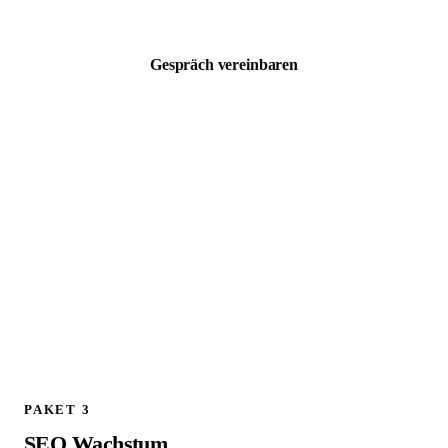
zzgl. MwSt. · Kostenloses 30 Min Erstgespräch
Gespräch vereinbaren
ALLES AUS PAKET 1, PLUS:
Schema.org / JSON LD Implementierung
Technischer SEO Full Audit
301 Weiterleitungen planen und implementieren
Google Analytics 4 Setup und Konfiguration
Canonical Tags prüfen und korrigieren
Live Check aller Weiterleitungen am Launch Tag
404 Fehler Monitoring und Bereinigung
1 Follow up Strategy Call (30 Min)
PAKET 3
SEO Wachstum