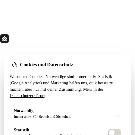
quik
Services
Wir bauen Marketing Systeme, die in 24 Monaten
noch tragen. Done for you. Dann übergeben.
Cookies und Datenschutz
Kostenfreier Termin
Wir nutzen Cookies. Notwendige sind immer aktiv. Statistik
LEISTUNGEN
RESSOURCEN
(Google Analytics) und Marketing helfen uns, quik besser zu
machen, aber nur mit deiner Zustimmung. Mehr in der
Alle Leistungen
Startseiten-Test
Datenschutzerklärung
.
Webseiten Aufbau
Webdesign 2026
SEO Pakete
Artikel
Notwendig
Conversion Tracking
Growth Letter
Immer aktiv. Für Betrieb und Sicherheit.
Statistik
ÜBER QUIK
FOLGEN