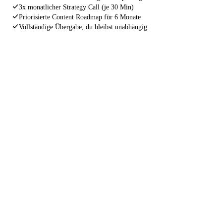
3x monatlicher Strategy Call (je 30 Min)
Priorisierte Content Roadmap für 6 Monate
Vollständige Übergabe, du bleibst unabhängig
INDEXIERUNGS GARANTIE
Wenn deine Website nach 4 Wochen
noch immer nicht korrekt von Google
gefunden wird, arbeiten wir kostenlos
nach.
Ohne Wenn und Aber. Wir stehen für unsere Arbeit
gerade. Nicht weil wir müssen, sondern weil wir nur
Ergebnisse liefern, hinter denen wir stehen können.
4 Wochen Garantie
Kostenlose Nacharbeit