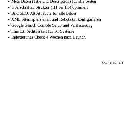
Meta Daten (Title und Description) für alle Seiten
Überschriften Struktur (H1 bis H6) optimiert
Bild SEO, Alt Attribute für alle Bilder
XML Sitemap erstellen und Robots.txt konfigurieren
Google Search Console Setup und Verifizierung
llms.txt, Sichtbarkeit für KI Systeme
Indexierungs Check 4 Wochen nach Launch
PAKET 2
SWEETSPOT
SEO Fahrplan
Für bestehende Websites ohne Rankings
Deine Website existiert, aber bringt keine Kunden. Wir
analysieren, beheben und optimieren alles, was Google von dir
fernhält.
€ 1.497
einmalig