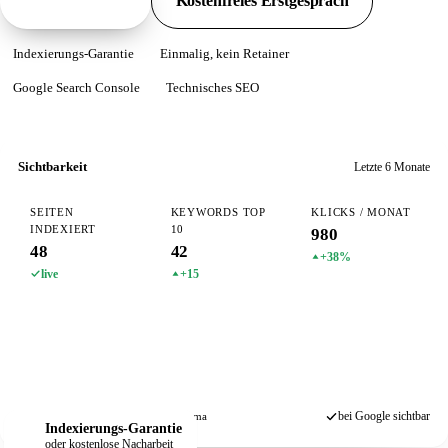
Pakete ansehen
Kostenfreies Erstgespräch
Indexierungs-Garantie
Einmalig, kein Retainer
Google Search Console
Technisches SEO
Sichtbarkeit
Letzte 6 Monate
SEITEN
KEYWORDS TOP
KLICKS / MONAT
INDEXIERT
10
980
48
42
+38%
live
+15
bei Google sichtbar
Search Console
Sitemap
Schema
Indexierungs-Garantie
oder kostenlose Nacharbeit