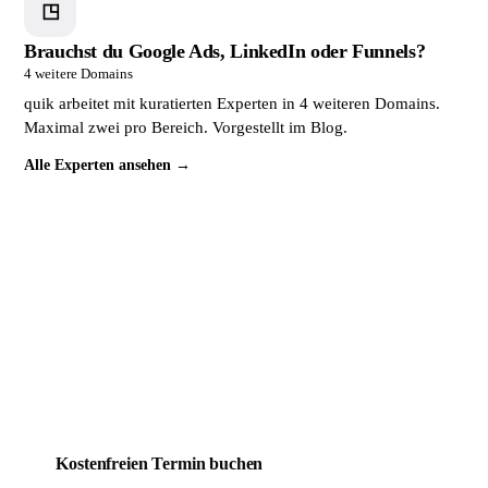
◳
Brauchst du Google Ads, LinkedIn oder Funnels?
4 weitere Domains
quik arbeitet mit kuratierten Experten in 4 weiteren Domains.
Maximal zwei pro Bereich. Vorgestellt im Blog.
Alle Experten ansehen →
Dein Mitbewerber wird täglich
gefunden. Du noch nicht.
Das lässt sich ändern. Buche jetzt ein kostenloses
Erstgespräch. In 30 Minuten weißt du genau, wo deine
Website steht und was sie braucht, um endlich Kunden zu
bringen.
Kostenfreien Termin buchen
Mehr über quik