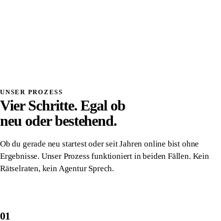
Systemdenken
Einmalig investiert, wirkt dauerhaft
Volle Transparenz, du verstehst was wir bauen
Direkter Kontakt, kein Overhead, kein Vermittler
Alles gehört dir, vollständige Übergabe
Danach komplett unabhängig von uns
UNSER PROZESS
Vier Schritte. Egal ob
neu oder bestehend.
Ob du gerade neu startest oder seit Jahren online bist ohne
Ergebnisse. Unser Prozess funktioniert in beiden Fällen. Kein
Rätselraten, kein Agentur Sprech.
01