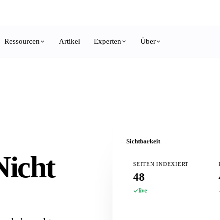
Growth Letter
, alle 2 Wochen ein Marketing-System zum Nachbauen.
Kostenlos ab
Ressourcen
Artikel
Experten
Über
Sichtbarkeit
Nicht
SEITEN INDEXIERT
48
live