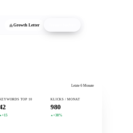
onnieren
Growth Letter
Termin buchen
Letzte 6 Monate
KEYWORDS TOP 10
KLICKS / MONAT
42
980
+15
+38%