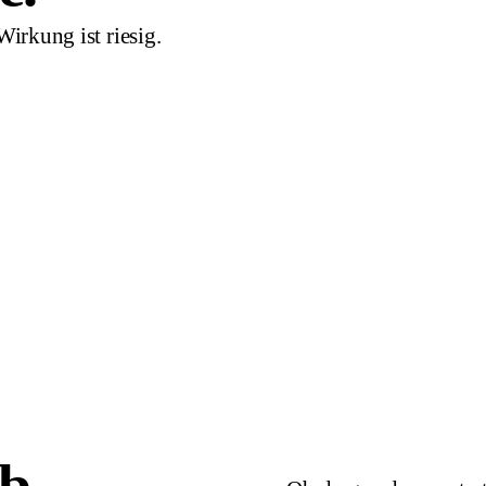
Wirkung ist riesig.
QUIK MARKETING ARCHITEK
Systemdenken
Einmalig investiert, wirkt dauerha
Volle Transparenz, du verstehst 
Direkter Kontakt, kein Overhead,
Alles gehört dir, vollständige Üb
Danach komplett unabhängig vo
ob