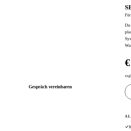
S
SEO Fahrplan
Für
Für bestehende Websites ohne Rankings
Du 
Deine Website existiert, aber bringt keine Kunden.
pla
Wir analysieren, beheben und optimieren alles, was
Sys
Google von dir fernhält.
Wa
€ 1.497
€
einmalig
zzgl. MwSt. · Kostenloses 30 Min Erstgespräch
zzg
Gespräch vereinbaren
ALLES AUS PAKET 1, PLUS:
AL
Schema.org / JSON LD Implementierung
K
Technischer SEO Full Audit