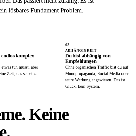
r. Das passiert nicht zufällig. Es ist
t ein lösbares Fundament Problem.
03
ABHÄNGIGKEIT
h endlos komplex
Du bist abhängig von
Empfehlungen
 etwas tun musst, aber
Ohne organischen Traffic bist du auf
ine Zeit, das selbst zu
Mundpropaganda, Social Media oder
teure Werbung angewiesen. Das ist
Glück, kein System.
eme. Keine
e.