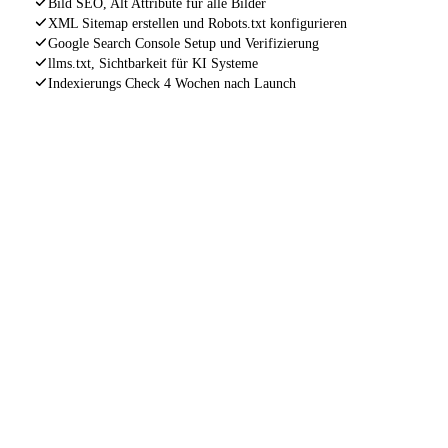
Bild SEO, Alt Attribute für alle Bilder
XML Sitemap erstellen und Robots.txt konfigurieren
Google Search Console Setup und Verifizierung
llms.txt, Sichtbarkeit für KI Systeme
Indexierungs Check 4 Wochen nach Launch
INDEXIERUNGS GARANTIE
Wenn deine Website nach
nicht korrekt von Google 
wir kostenlos nach.
Ohne Wenn und Aber. Wir stehen für unsere Arbeit gerad