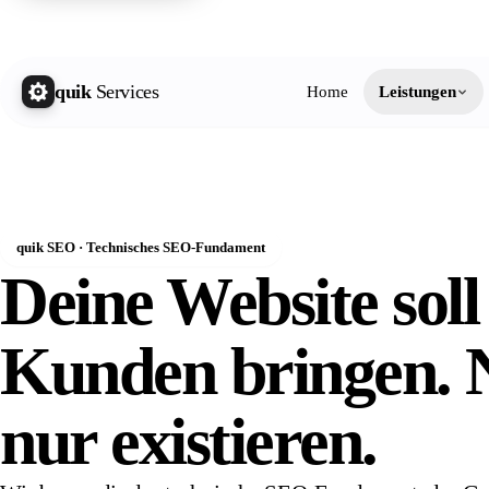
quik 
quik
Services
Home
Leistungen
quik SEO · Technisches SEO-Fundament
Deine Website soll
Kunden bringen. 
nur
existieren.