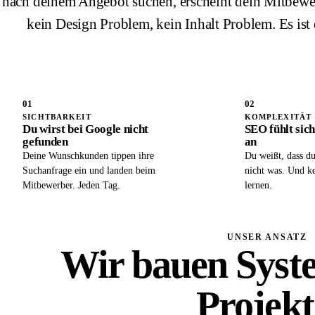
nach deinem Angebot suchen, erscheint dein Mitbewerbe
kein Design Problem, kein Inhalt Problem. Es is
01
02
SICHTBARKEIT
KOMPLEXITÄT
Du wirst bei Google nicht
SEO fühlt sic
gefunden
an
Deine Wunschkunden tippen ihre
Du weißt, dass du
Suchanfrage ein und landen beim
nicht was. Und ke
Mitbewerber. Jeden Tag.
lernen.
UNSER ANSATZ
Wir bauen Syst
Projekt