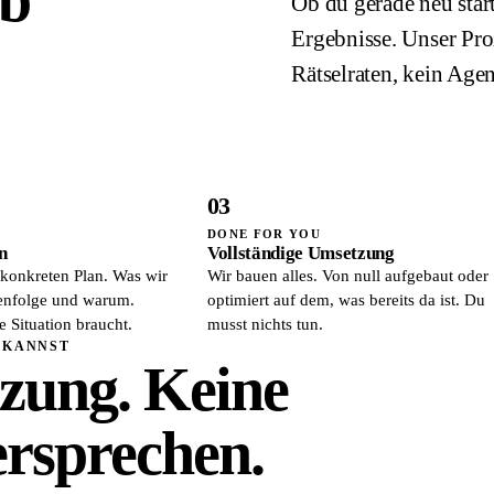
Ob du gerade neu start
Ergebnisse. Unser Proz
Rätselraten, kein Age
03
DONE FOR YOU
n
Vollständige Umsetzung
konkreten Plan. Was wir
Wir bauen alles. Von null aufgebaut oder
henfolge und warum.
optimiert auf dem, was bereits da ist. Du
 Situation braucht.
musst nichts tun.
 KANNST
tzung. Keine
ersprechen.