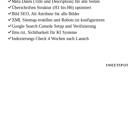
Meta Daten (Title und Description) für alle Seiten
Überschriften Struktur (H1 bis H6) optimiert
Bild SEO, Alt Attribute für alle Bilder
XML Sitemap erstellen und Robots.txt konfigurieren
Google Search Console Setup und Verifizierung
llms.txt, Sichtbarkeit für KI Systeme
Indexierungs Check 4 Wochen nach Launch
PAKET 2
SWEETSPOT
SEO Fahrplan
Für bestehende Websites ohne Rankings
Deine Website existiert, aber bringt keine Kunden. Wir
analysieren, beheben und optimieren alles, was Google von dir
fernhält.
€ 1.497
einmalig