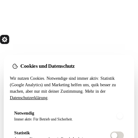
quik
Services
Wir bauen Marketing Systeme, die in 24 Monaten
noch tragen. Done for you. Dann übergeben.
Cookies und Datenschutz
Kostenfreier Termin
Wir nutzen Cookies. Notwendige sind immer aktiv. Statistik
LEISTUNGEN
RESSOURCEN
(Google Analytics) und Marketing helfen uns, quik besser zu
machen, aber nur mit deiner Zustimmung. Mehr in der
Alle Leistungen
Startseiten-Test
Datenschutzerklärung
.
Webseiten Aufbau
Webdesign 2026
SEO Pakete
Artikel
Notwendig
Conversion Tracking
Growth Letter
Immer aktiv. Für Betrieb und Sicherheit.
Statistik
ÜBER QUIK
FOLGEN