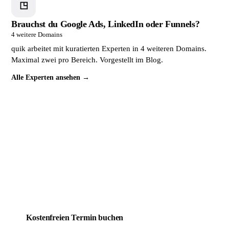
◳
Brauchst du Google Ads, LinkedIn oder Funnels?
4 weitere Domains
quik arbeitet mit kuratierten Experten in 4 weiteren Domains.
Maximal zwei pro Bereich. Vorgestellt im Blog.
Alle Experten ansehen →
Dein Mitbewerber wird täglich
gefunden. Du noch nicht.
Das lässt sich ändern. Buche jetzt ein kostenloses
Erstgespräch. In 30 Minuten weißt du genau, wo deine
Website steht und was sie braucht, um endlich Kunden zu
bringen.
Kostenfreien Termin buchen
Mehr über quik