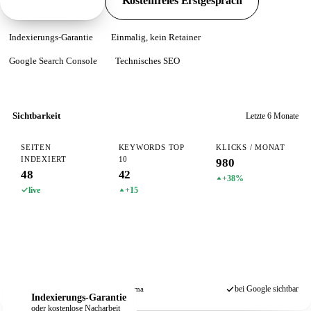
Pakete ansehen
Kostenfreies Erstgespräch
Indexierungs-Garantie
Einmalig, kein Retainer
Google Search Console
Technisches SEO
Sichtbarkeit
Letzte 6 Monate
SEITEN
KEYWORDS TOP
KLICKS / MONAT
INDEXIERT
10
980
48
42
+38%
live
+15
bei Google sichtbar
Search Console
Sitemap
Schema
Indexierungs-Garantie
oder kostenlose Nacharbeit