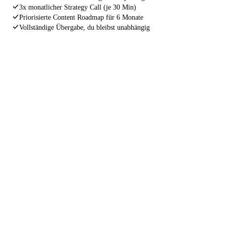
3x monatlicher Strategy Call (je 30 Min)
Priorisierte Content Roadmap für 6 Monate
Vollständige Übergabe, du bleibst unabhängig
INDEXIERUNGS GARANTIE
Wenn deine Website nach 4 Wochen
noch immer nicht korrekt von Google
gefunden wird, arbeiten wir kostenlos
nach.
Ohne Wenn und Aber. Wir stehen für unsere Arbeit
gerade. Nicht weil wir müssen, sondern weil wir nur
Ergebnisse liefern, hinter denen wir stehen können.
4 Wochen Garantie
Kostenlose Nacharbeit