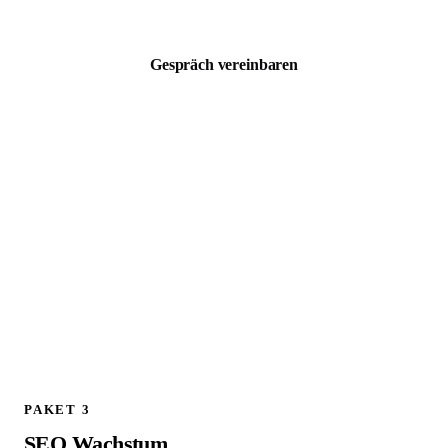
zzgl. MwSt. · Kostenloses 30 Min Erstgespräch
Gespräch vereinbaren
ALLES AUS PAKET 1, PLUS:
Schema.org / JSON LD Implementierung
Technischer SEO Full Audit
301 Weiterleitungen planen und implementieren
Google Analytics 4 Setup und Konfiguration
Canonical Tags prüfen und korrigieren
Live Check aller Weiterleitungen am Launch Tag
404 Fehler Monitoring und Bereinigung
1 Follow up Strategy Call (30 Min)
PAKET 3
SEO Wachstum