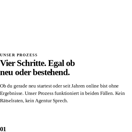
Systemdenken
Einmalig investiert, wirkt dauerhaft
Volle Transparenz, du verstehst was wir bauen
Direkter Kontakt, kein Overhead, kein Vermittler
Alles gehört dir, vollständige Übergabe
Danach komplett unabhängig von uns
UNSER PROZESS
Vier Schritte. Egal ob
neu oder bestehend.
Ob du gerade neu startest oder seit Jahren online bist ohne
Ergebnisse. Unser Prozess funktioniert in beiden Fällen. Kein
Rätselraten, kein Agentur Sprech.
01