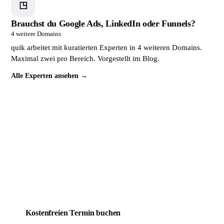
◳
Brauchst du Google Ads, LinkedIn oder Funnels?
4 weitere Domains
quik arbeitet mit kuratierten Experten in 4 weiteren Domains.
Maximal zwei pro Bereich. Vorgestellt im Blog.
Alle Experten ansehen →
Dein Mitbewerber wird täglich
gefunden. Du noch nicht.
Das lässt sich ändern. Buche jetzt ein kostenloses
Erstgespräch. In 30 Minuten weißt du genau, wo deine
Website steht und was sie braucht, um endlich Kunden zu
bringen.
Kostenfreien Termin buchen
Mehr über quik