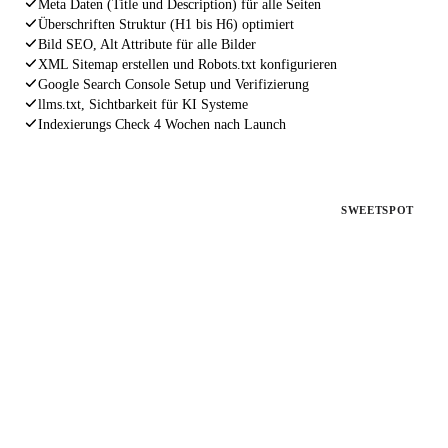
Meta Daten (Title und Description) für alle Seiten
Überschriften Struktur (H1 bis H6) optimiert
Bild SEO, Alt Attribute für alle Bilder
XML Sitemap erstellen und Robots.txt konfigurieren
Google Search Console Setup und Verifizierung
llms.txt, Sichtbarkeit für KI Systeme
Indexierungs Check 4 Wochen nach Launch
PAKET 2
SWEETSPOT
SEO Fahrplan
Für bestehende Websites ohne Rankings
Deine Website existiert, aber bringt keine Kunden. Wir
analysieren, beheben und optimieren alles, was Google von dir
fernhält.
€ 1.497
einmalig