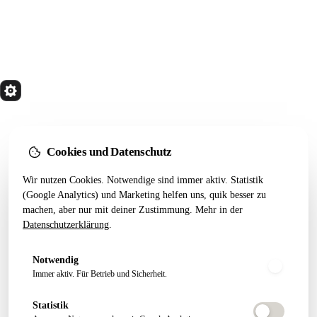
quik
Services
Wir bauen Marketing Systeme, die in 24 Monaten
noch tragen. Done for you. Dann übergeben.
Cookies und Datenschutz
Kostenfreier Termin
Wir nutzen Cookies. Notwendige sind immer aktiv. Statistik
LEISTUNGEN
RESSOURCEN
(Google Analytics) und Marketing helfen uns, quik besser zu
machen, aber nur mit deiner Zustimmung. Mehr in der
Alle Leistungen
Startseiten-Test
Datenschutzerklärung
.
Webseiten Aufbau
Webdesign 2026
SEO Pakete
Artikel
Notwendig
Conversion Tracking
Growth Letter
Immer aktiv. Für Betrieb und Sicherheit.
Statistik
ÜBER QUIK
FOLGEN