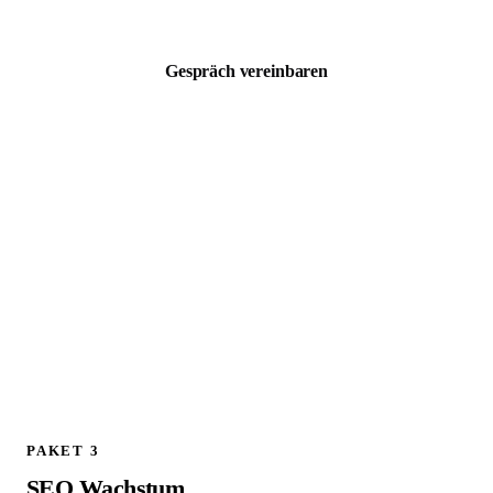
zzgl. MwSt. · Kostenloses 30 Min Erstgespräch
Gespräch vereinbaren
ALLES AUS PAKET 1, PLUS:
Schema.org / JSON LD Implementierung
Technischer SEO Full Audit
301 Weiterleitungen planen und implementieren
Google Analytics 4 Setup und Konfiguration
Canonical Tags prüfen und korrigieren
Live Check aller Weiterleitungen am Launch Tag
404 Fehler Monitoring und Bereinigung
1 Follow up Strategy Call (30 Min)
PAKET 3
SEO Wachstum