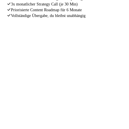
3x monatlicher Strategy Call (je 30 Min)
Priorisierte Content Roadmap für 6 Monate
Vollständige Übergabe, du bleibst unabhängig
INDEXIERUNGS GARANTIE
Wenn deine Website nach 4 Wochen
noch immer nicht korrekt von Google
gefunden wird, arbeiten wir kostenlos
nach.
Ohne Wenn und Aber. Wir stehen für unsere Arbeit
gerade. Nicht weil wir müssen, sondern weil wir nur
Ergebnisse liefern, hinter denen wir stehen können.
4 Wochen Garantie
Kostenlose Nacharbeit