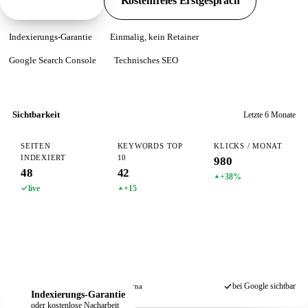
Pakete ansehen
Kostenfreies Erstgespräch
Indexierungs-Garantie
Einmalig, kein Retainer
Google Search Console
Technisches SEO
Sichtbarkeit
Letzte 6 Monate
SEITEN
KEYWORDS TOP
KLICKS / MONAT
INDEXIERT
10
980
48
42
+38%
live
+15
bei Google sichtbar
Search Console
Sitemap
Schema
Indexierungs-Garantie
oder kostenlose Nacharbeit