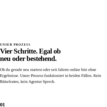
Systemdenken
Einmalig investiert, wirkt dauerhaft
Volle Transparenz, du verstehst was wir bauen
Direkter Kontakt, kein Overhead, kein Vermittler
Alles gehört dir, vollständige Übergabe
Danach komplett unabhängig von uns
UNSER PROZESS
Vier Schritte. Egal ob
neu oder bestehend.
Ob du gerade neu startest oder seit Jahren online bist ohne
Ergebnisse. Unser Prozess funktioniert in beiden Fällen. Kein
Rätselraten, kein Agentur Sprech.
01