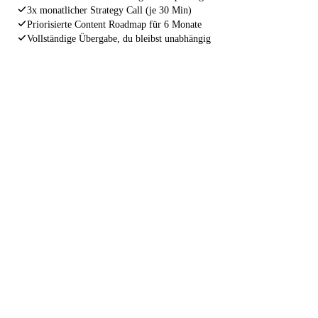
3x monatlicher Strategy Call (je 30 Min)
Priorisierte Content Roadmap für 6 Monate
Vollständige Übergabe, du bleibst unabhängig
INDEXIERUNGS GARANTIE
Wenn deine Website nach 4 Wochen
noch immer nicht korrekt von Google
gefunden wird, arbeiten wir kostenlos
nach.
Ohne Wenn und Aber. Wir stehen für unsere Arbeit
gerade. Nicht weil wir müssen, sondern weil wir nur
Ergebnisse liefern, hinter denen wir stehen können.
4 Wochen Garantie
Kostenlose Nacharbeit