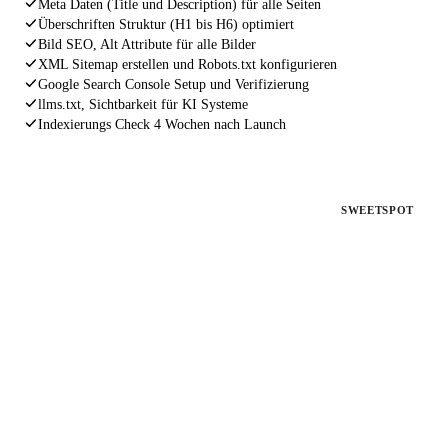
Meta Daten (Title und Description) für alle Seiten
Überschriften Struktur (H1 bis H6) optimiert
Bild SEO, Alt Attribute für alle Bilder
XML Sitemap erstellen und Robots.txt konfigurieren
Google Search Console Setup und Verifizierung
llms.txt, Sichtbarkeit für KI Systeme
Indexierungs Check 4 Wochen nach Launch
PAKET 2
SWEETSPOT
SEO Fahrplan
Für bestehende Websites ohne Rankings
Deine Website existiert, aber bringt keine Kunden. Wir
analysieren, beheben und optimieren alles, was Google von dir
fernhält.
€ 1.497
einmalig