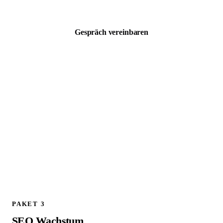
zzgl. MwSt. · Kostenloses 30 Min Erstgespräch
Gespräch vereinbaren
ALLES AUS PAKET 1, PLUS:
Schema.org / JSON LD Implementierung
Technischer SEO Full Audit
301 Weiterleitungen planen und implementieren
Google Analytics 4 Setup und Konfiguration
Canonical Tags prüfen und korrigieren
Live Check aller Weiterleitungen am Launch Tag
404 Fehler Monitoring und Bereinigung
1 Follow up Strategy Call (30 Min)
PAKET 3
SEO Wachstum