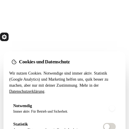
quik
Services
Wir bauen Marketing Systeme, die in 24 Monaten
noch tragen. Done for you. Dann übergeben.
Cookies und Datenschutz
Kostenfreier Termin
Wir nutzen Cookies. Notwendige sind immer aktiv. Statistik
LEISTUNGEN
RESSOURCEN
(Google Analytics) und Marketing helfen uns, quik besser zu
machen, aber nur mit deiner Zustimmung. Mehr in der
Alle Leistungen
Startseiten-Test
Datenschutzerklärung
.
Webseiten Aufbau
Webdesign 2026
SEO Pakete
Artikel
Notwendig
Conversion Tracking
Growth Letter
Immer aktiv. Für Betrieb und Sicherheit.
Statistik
ÜBER QUIK
FOLGEN