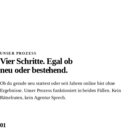
Systemdenken
Einmalig investiert, wirkt dauerhaft
Volle Transparenz, du verstehst was wir bauen
Direkter Kontakt, kein Overhead, kein Vermittler
Alles gehört dir, vollständige Übergabe
Danach komplett unabhängig von uns
UNSER PROZESS
Vier Schritte. Egal ob
neu oder bestehend.
Ob du gerade neu startest oder seit Jahren online bist ohne
Ergebnisse. Unser Prozess funktioniert in beiden Fällen. Kein
Rätselraten, kein Agentur Sprech.
01