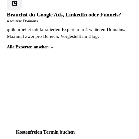
◳
Brauchst du Google Ads, LinkedIn oder Funnels?
4 weitere Domains
quik arbeitet mit kuratierten Experten in 4 weiteren Domains.
Maximal zwei pro Bereich. Vorgestellt im Blog.
Alle Experten ansehen →
Dein Mitbewerber wird täglich
gefunden. Du noch nicht.
Das lässt sich ändern. Buche jetzt ein kostenloses
Erstgespräch. In 30 Minuten weißt du genau, wo deine
Website steht und was sie braucht, um endlich Kunden zu
bringen.
Kostenfreien Termin buchen
Mehr über quik