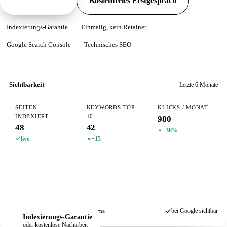
Pakete ansehen
Kostenfreies Erstgespräch
Indexierungs-Garantie
Einmalig, kein Retainer
Google Search Console
Technisches SEO
Sichtbarkeit
Letzte 6 Monate
SEITEN
KEYWORDS TOP
KLICKS / MONAT
INDEXIERT
10
980
48
42
+38%
live
+15
bei Google sichtbar
Search Console
Sitemap
Schema
Indexierungs-Garantie
oder kostenlose Nacharbeit