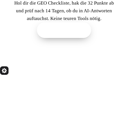
Hol dir die GEO Checkliste, hak die 32 Punkte ab
und prüf nach 14 Tagen, ob du in AI-Antworten
auftauchst. Keine teuren Tools nötig.
Checkliste jetzt holen
quik
Services
Wir bauen Marketing Systeme, die in 24 Monaten
noch tragen. Done for you. Dann übergeben.
Kostenfreier Termin
LEISTUNGEN
RESSOURCEN
Alle Leistungen
Startseiten-Test