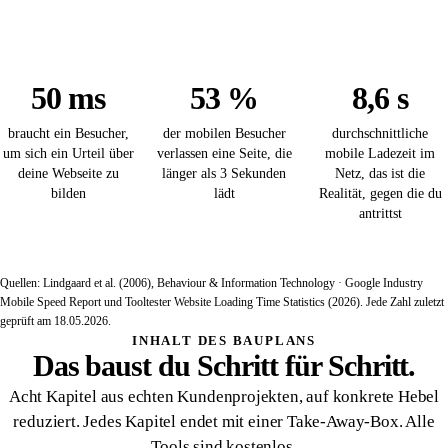
50 ms
53 %
8,6 s
braucht ein Besucher,
der mobilen Besucher
durchschnittliche
um sich ein Urteil über
verlassen eine Seite, die
mobile Ladezeit im
deine Webseite zu
länger als 3 Sekunden
Netz, das ist die
bilden
lädt
Realität, gegen die du
antrittst
Quellen: Lindgaard et al. (2006), Behaviour & Information Technology · Google Industry
Mobile Speed Report und Tooltester Website Loading Time Statistics (2026). Jede Zahl zuletzt
geprüft am 18.05.2026.
INHALT DES BAUPLANS
Das baust du Schritt für Schritt.
Acht Kapitel aus echten Kundenprojekten, auf konkrete Hebel
reduziert. Jedes Kapitel endet mit einer Take-Away-Box. Alle
Tools sind kostenlos.