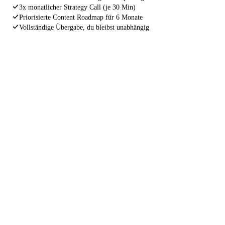
3x monatlicher Strategy Call (je 30 Min)
Priorisierte Content Roadmap für 6 Monate
Vollständige Übergabe, du bleibst unabhängig
INDEXIERUNGS GARANTIE
Wenn deine Website nach 4 Wochen
noch immer nicht korrekt von Google
gefunden wird, arbeiten wir kostenlos
nach.
Ohne Wenn und Aber. Wir stehen für unsere Arbeit
gerade. Nicht weil wir müssen, sondern weil wir nur
Ergebnisse liefern, hinter denen wir stehen können.
4 Wochen Garantie
Kostenlose Nacharbeit