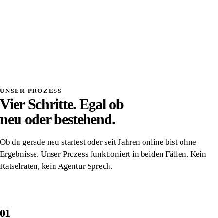
Systemdenken
Einmalig investiert, wirkt dauerhaft
Volle Transparenz, du verstehst was wir bauen
Direkter Kontakt, kein Overhead, kein Vermittler
Alles gehört dir, vollständige Übergabe
Danach komplett unabhängig von uns
UNSER PROZESS
Vier Schritte. Egal ob
neu oder bestehend.
Ob du gerade neu startest oder seit Jahren online bist ohne
Ergebnisse. Unser Prozess funktioniert in beiden Fällen. Kein
Rätselraten, kein Agentur Sprech.
01