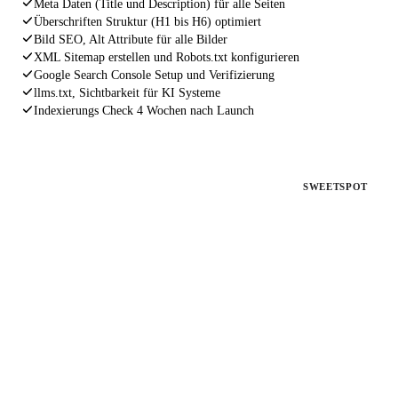
Meta Daten (Title und Description) für alle Seiten
Überschriften Struktur (H1 bis H6) optimiert
Bild SEO, Alt Attribute für alle Bilder
XML Sitemap erstellen und Robots.txt konfigurieren
Google Search Console Setup und Verifizierung
llms.txt, Sichtbarkeit für KI Systeme
Indexierungs Check 4 Wochen nach Launch
PAKET 2
SWEETSPOT
SEO Fahrplan
Für bestehende Websites ohne Rankings
Deine Website existiert, aber bringt keine Kunden. Wir
analysieren, beheben und optimieren alles, was Google von dir
fernhält.
€ 1.497
einmalig