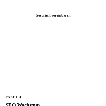
zzgl. MwSt. · Kostenloses 30 Min Erstgespräch
Gespräch vereinbaren
ALLES AUS PAKET 1, PLUS:
Schema.org / JSON LD Implementierung
Technischer SEO Full Audit
301 Weiterleitungen planen und implementieren
Google Analytics 4 Setup und Konfiguration
Canonical Tags prüfen und korrigieren
Live Check aller Weiterleitungen am Launch Tag
404 Fehler Monitoring und Bereinigung
1 Follow up Strategy Call (30 Min)
PAKET 3
SEO Wachstum