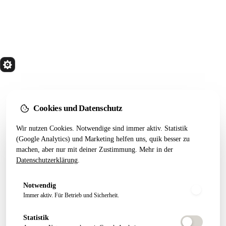
quik
Services
Wir bauen Marketing Systeme, die in 24 Monaten
noch tragen. Done for you. Dann übergeben.
Cookies und Datenschutz
Kostenfreier Termin
Wir nutzen Cookies. Notwendige sind immer aktiv. Statistik
LEISTUNGEN
RESSOURCEN
(Google Analytics) und Marketing helfen uns, quik besser zu
machen, aber nur mit deiner Zustimmung. Mehr in der
Alle Leistungen
Startseiten-Test
Datenschutzerklärung
.
Webseiten Aufbau
Webdesign 2026
SEO Pakete
Artikel
Notwendig
Conversion Tracking
Growth Letter
Immer aktiv. Für Betrieb und Sicherheit.
Statistik
ÜBER QUIK
FOLGEN