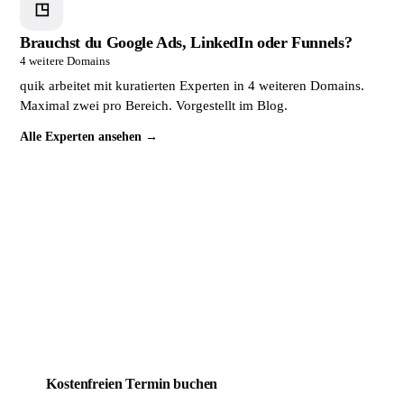
◳
Brauchst du Google Ads, LinkedIn oder Funnels?
4 weitere Domains
quik arbeitet mit kuratierten Experten in 4 weiteren Domains.
Maximal zwei pro Bereich. Vorgestellt im Blog.
Alle Experten ansehen →
Dein Mitbewerber wird täglich
gefunden. Du noch nicht.
Das lässt sich ändern. Buche jetzt ein kostenloses
Erstgespräch. In 30 Minuten weißt du genau, wo deine
Website steht und was sie braucht, um endlich Kunden zu
bringen.
Kostenfreien Termin buchen
Mehr über quik