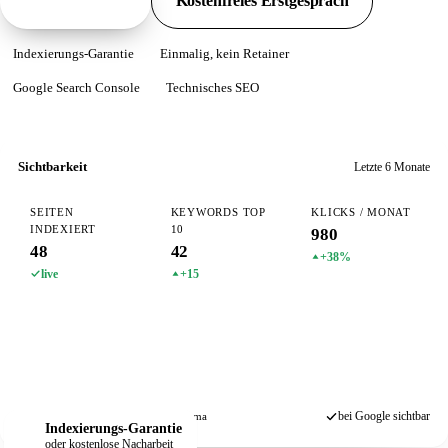
Pakete ansehen
Kostenfreies Erstgespräch
Indexierungs-Garantie
Einmalig, kein Retainer
Google Search Console
Technisches SEO
Sichtbarkeit
Letzte 6 Monate
SEITEN
KEYWORDS TOP
KLICKS / MONAT
INDEXIERT
10
980
48
42
+38%
live
+15
bei Google sichtbar
Search Console
Sitemap
Schema
Indexierungs-Garantie
oder kostenlose Nacharbeit