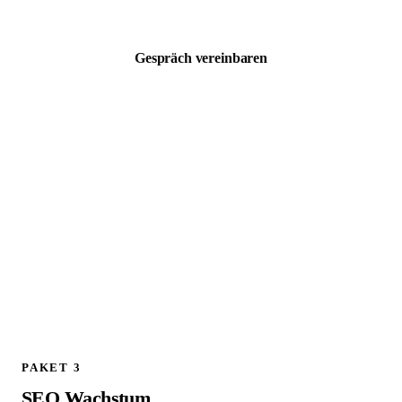
zzgl. MwSt. · Kostenloses 30 Min Erstgespräch
Gespräch vereinbaren
ALLES AUS PAKET 1, PLUS:
Schema.org / JSON LD Implementierung
Technischer SEO Full Audit
301 Weiterleitungen planen und implementieren
Google Analytics 4 Setup und Konfiguration
Canonical Tags prüfen und korrigieren
Live Check aller Weiterleitungen am Launch Tag
404 Fehler Monitoring und Bereinigung
1 Follow up Strategy Call (30 Min)
PAKET 3
SEO Wachstum