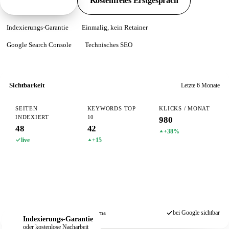
Pakete ansehen
Kostenfreies Erstgespräch
Indexierungs-Garantie
Einmalig, kein Retainer
Google Search Console
Technisches SEO
Sichtbarkeit
Letzte 6 Monate
SEITEN
KEYWORDS TOP
KLICKS / MONAT
INDEXIERT
10
980
48
42
+38%
live
+15
bei Google sichtbar
Search Console
Sitemap
Schema
Indexierungs-Garantie
oder kostenlose Nacharbeit