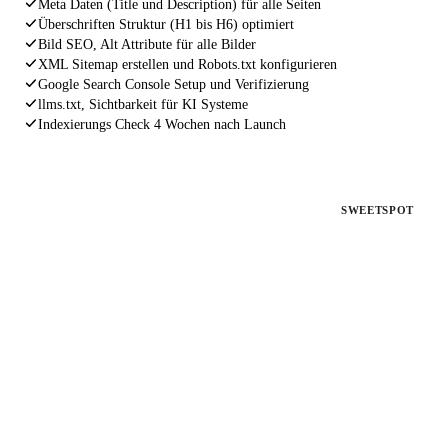
Meta Daten (Title und Description) für alle Seiten
Überschriften Struktur (H1 bis H6) optimiert
Bild SEO, Alt Attribute für alle Bilder
XML Sitemap erstellen und Robots.txt konfigurieren
Google Search Console Setup und Verifizierung
llms.txt, Sichtbarkeit für KI Systeme
Indexierungs Check 4 Wochen nach Launch
PAKET 2
SWEETSPOT
SEO Fahrplan
Für bestehende Websites ohne Rankings
Deine Website existiert, aber bringt keine Kunden. Wir
analysieren, beheben und optimieren alles, was Google von dir
fernhält.
€ 1.497
einmalig