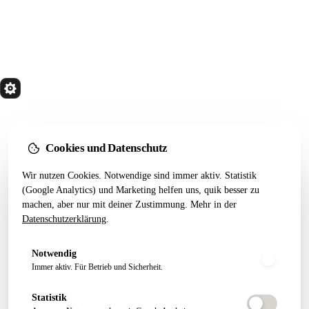
quik
Services
Wir bauen Marketing Systeme, die in 24 Monaten
noch tragen. Done for you. Dann übergeben.
Cookies und Datenschutz
Kostenfreier Termin
Wir nutzen Cookies. Notwendige sind immer aktiv. Statistik
LEISTUNGEN
RESSOURCEN
(Google Analytics) und Marketing helfen uns, quik besser zu
machen, aber nur mit deiner Zustimmung. Mehr in der
Alle Leistungen
Startseiten-Test
Datenschutzerklärung
.
Webseiten Aufbau
Webdesign 2026
SEO Pakete
Artikel
Notwendig
Conversion Tracking
Growth Letter
Immer aktiv. Für Betrieb und Sicherheit.
Statistik
ÜBER QUIK
FOLGEN