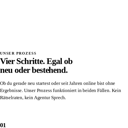
Systemdenken
Einmalig investiert, wirkt dauerhaft
Volle Transparenz, du verstehst was wir bauen
Direkter Kontakt, kein Overhead, kein Vermittler
Alles gehört dir, vollständige Übergabe
Danach komplett unabhängig von uns
UNSER PROZESS
Vier Schritte. Egal ob
neu oder bestehend.
Ob du gerade neu startest oder seit Jahren online bist ohne
Ergebnisse. Unser Prozess funktioniert in beiden Fällen. Kein
Rätselraten, kein Agentur Sprech.
01