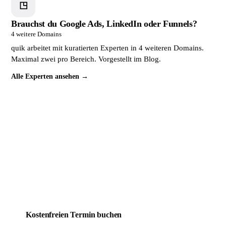
◳
Brauchst du Google Ads, LinkedIn oder Funnels?
4 weitere Domains
quik arbeitet mit kuratierten Experten in 4 weiteren Domains.
Maximal zwei pro Bereich. Vorgestellt im Blog.
Alle Experten ansehen →
Dein Mitbewerber wird täglich
gefunden. Du noch nicht.
Das lässt sich ändern. Buche jetzt ein kostenloses
Erstgespräch. In 30 Minuten weißt du genau, wo deine
Website steht und was sie braucht, um endlich Kunden zu
bringen.
Kostenfreien Termin buchen
Mehr über quik