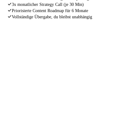
3x monatlicher Strategy Call (je 30 Min)
Priorisierte Content Roadmap für 6 Monate
Vollständige Übergabe, du bleibst unabhängig
INDEXIERUNGS GARANTIE
Wenn deine Website nach 4 Wochen
noch immer nicht korrekt von Google
gefunden wird, arbeiten wir kostenlos
nach.
Ohne Wenn und Aber. Wir stehen für unsere Arbeit
gerade. Nicht weil wir müssen, sondern weil wir nur
Ergebnisse liefern, hinter denen wir stehen können.
4 Wochen Garantie
Kostenlose Nacharbeit