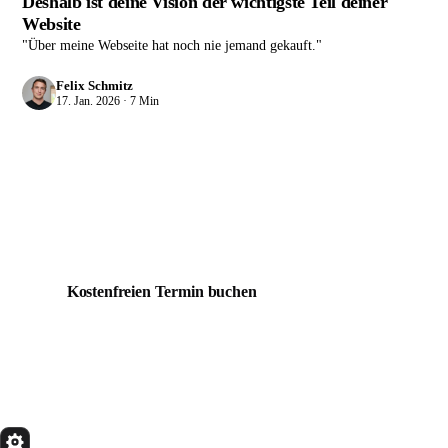
Deshalb ist deine Vision der wichtigste Teil deiner
Website
"Über meine Webseite hat noch nie jemand gekauft."
Felix Schmitz
17. Jan. 2026 · 7 Min
Aus Lesen wird Bauen.
Buch ein kostenfreies Erstgespräch. Kein Pitch, echtes
Sparring.
Kostenfreien Termin buchen
Alle Artikel
quik
Services