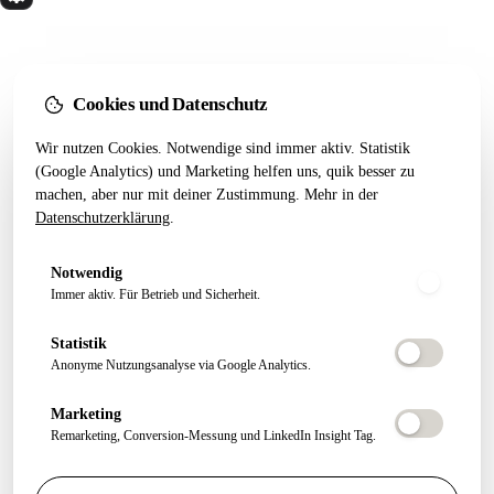
Wir bauen Marketing Systeme, die in 24 Monaten
noch tragen. Done for you. Dann übergeben.
Kostenfreier Termin
Cookies und Datenschutz
Wir nutzen Cookies. Notwendige sind immer aktiv. Statistik
LEISTUNGEN
RESSOURCEN
(Google Analytics) und Marketing helfen uns, quik besser zu
Alle Leistungen
Startseiten-Test
machen, aber nur mit deiner Zustimmung. Mehr in der
Datenschutzerklärung
.
Webseiten Aufbau
Webdesign 2026
SEO Pakete
Artikel
Notwendig
Conversion Tracking
Growth Letter
Immer aktiv. Für Betrieb und Sicherheit.
ÜBER QUIK
FOLGEN
Statistik
Anonyme Nutzungsanalyse via Google Analytics.
About
Felix Schmitz
Marketing
Experten Netzwerk
Remarketing, Conversion-Messung und LinkedIn Insight Tag.
FAQ
Kontakt