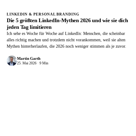
LINKEDIN & PERSONAL BRANDING
Die 5 größten LinkedIn-Mythen 2026 und wie sie dich
jeden Tag limitieren
Ich sehe es Woche für Woche auf LinkedIn: Menschen, die scheinbar
alles richtig machen und trotzdem nicht vorankommen, weil sie alten
Mythen hinterherlaufen, die 2026 noch weniger stimmen als je zuvor.
Martin Garth
25. Mai 2026 · 9 Min
QUIK GROWTH LETTER
Hat dir das geholfen?
Bekomm den
nächsten direkt.
Der Growth Letter bringt dir alle 2 Wochen ein Marketing-
System zum Nachbauen , Use Case, Workflow und Tool.
Kostenlos.