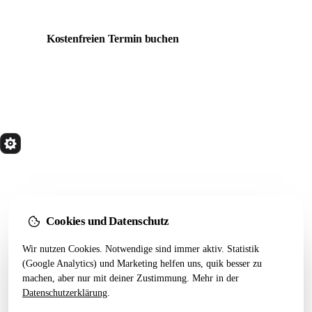
Kein Pitch, echtes Sparring.
Kostenfreien Termin buchen
Alle Artikel
quik
Services
Wir bauen Marketing Systeme, die in 24 Monaten
noch tragen. Done for you. Dann übergeben.
Kostenfreier Termin
Cookies und Datenschutz
LEISTUNGEN
RESSOURCEN
Wir nutzen Cookies. Notwendige sind immer aktiv. Statistik
(Google Analytics) und Marketing helfen uns, quik besser zu
Alle Leistungen
Startseiten-Test
machen, aber nur mit deiner Zustimmung. Mehr in der
Webseiten Aufbau
Webdesign 2026
Datenschutzerklärung
.
SEO Pakete
Artikel