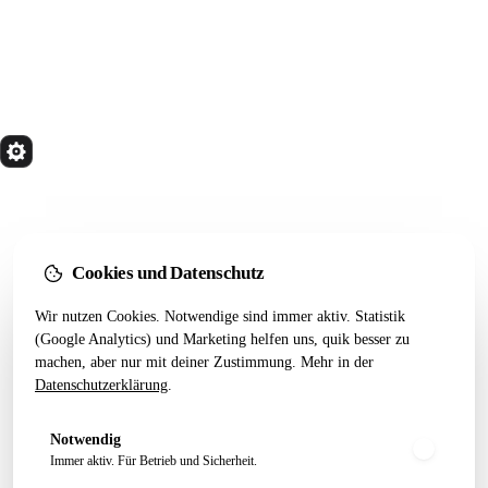
quik
Services
Wir bauen Marketing Systeme, die in 24 Monaten
noch tragen. Done for you. Dann übergeben.
Kostenfreier Termin
Cookies und Datenschutz
LEISTUNGEN
RESSOURCEN
Wir nutzen Cookies. Notwendige sind immer aktiv. Statistik
(Google Analytics) und Marketing helfen uns, quik besser zu
Alle Leistungen
Startseiten-Test
machen, aber nur mit deiner Zustimmung. Mehr in der
Webseiten Aufbau
Webdesign 2026
Datenschutzerklärung
.
SEO Pakete
Artikel
Conversion Tracking
Growth Letter
Notwendig
Immer aktiv. Für Betrieb und Sicherheit.
ÜBER QUIK
FOLGEN