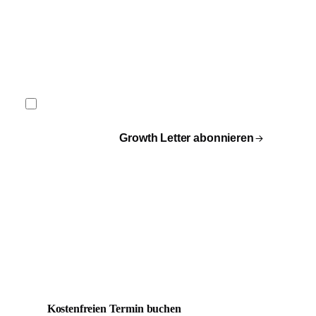
Geschäftliche E-Mail
Ich akzeptiere die
Datenschutzerklärung
und abonniere den kostenlosen
Letter.
Growth Letter abonnieren
Aus Lesen wird Bauen.
Wenn du dein Marketing System nicht nur verstehen,
sondern bauen willst: Buch ein kostenfreies Erstgespräch.
Kein Pitch, echtes Sparring.
Kostenfreien Termin buchen
Alle Artikel