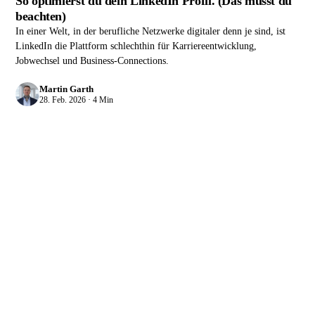
So optimierst du dein LinkedIn Profil. (Das musst du
beachten)
In einer Welt, in der berufliche Netzwerke digitaler denn je sind, ist
LinkedIn die Plattform schlechthin für Karriereentwicklung,
Jobwechsel und Business-Connections.
Martin Garth
28. Feb. 2026 · 4 Min
QUIK GROWTH LETTER
Hat dir das geholfen?
Bekomm den
nächsten direkt.
Der Growth Letter bringt dir alle 2 Wochen ein Marketing-
System zum Nachbauen , Use Case, Workflow und Tool.
Kostenlos.
Konkrete Use Cases
Kein Spam
Jederzeit abbestellbar
Vorname
Nachname