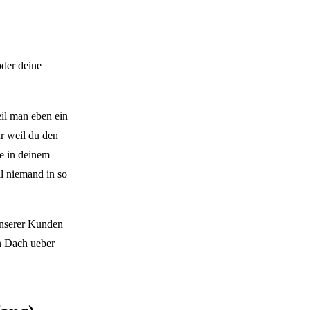
oder deine
il man eben ein
r weil du den
te in deinem
ll niemand in so
unserer Kunden
in Dach ueber