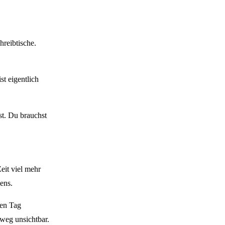
hreibtische.
st eigentlich
st. Du brauchst
eit viel mehr
ens.
ten Tag
tweg unsichtbar.