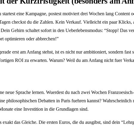
t der Kurzfristigkeit (besonders am An
u startest eine Kampagne, postest motiviert drei Wochen lang Content od
agen checkst du die Zahlen. Kein Verkauf. Vielleicht ein paar Klicks, 
Dein Gehirn schaltet sofort in den Ueberlebensmodus: “Stopp! Das ve
rt optimieren oder abbrechen!”
ade erst am Anfang stehst, ist es nicht nur ambitioniert, sondern fast s
ofortigen ROI zu erwarten. Warum? Weil du am Anfang nicht fuer Verkae
 eine neue Sprache lernen. Wuerdest du nach zwei Wochen Franzoesisch-K
ine philosophischen Debatten in Paris fuehren kannst? Wahrscheinlich 
 Monate eine Investition in die Grundlagen sind.
es exakt das Gleiche. Die ersten Euros, die du ausgibst, sind dein “Lehr