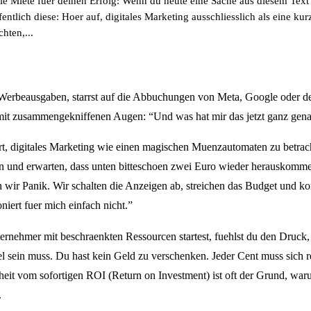
 die Miete fuer deinen Erfolg: Wenn du heute eine Sache aus diesem Text
ntlich diese: Hoer auf, digitales Marketing ausschliesslich als eine kurz
hten,...
n Werbeausgaben, starrst auf die Abbuchungen von Meta, Google oder 
 mit zusammengekniffenen Augen: “Und was hat mir das jetzt ganz gen
ert, digitales Marketing wie einen magischen Muenzautomaten zu betrac
in und erwarten, dass unten bitteschoen zwei Euro wieder herauskomm
egen wir Panik. Wir schalten die Anzeigen ab, streichen das Budget und
niert fuer mich einfach nicht.”
rnehmer mit beschraenkten Ressourcen startest, fuehlst du den Druck, 
bel sein muss. Du hast kein Geld zu verschenken. Jeder Cent muss sich r
eit vom sofortigen ROI (Return on Investment) ist oft der Grund, war
.