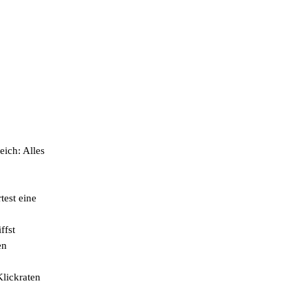
ich: Alles
test eine
ffst
en
lickraten