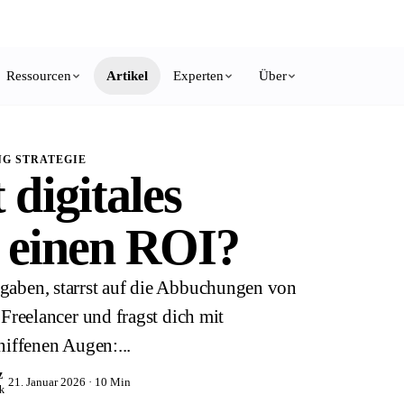
Growth Letter
, alle 2 Wochen ein Marketing-System zum Nachbauen.
Kostenlos ab
Ressourcen
Artikel
Experten
Über
G STRATEGIE
 digitales
 einen ROI?
sgaben, starrst auf die Abbuchungen von
reelancer und fragst dich mit
ffenen Augen:...
z
21. Januar 2026 · 10 Min
k