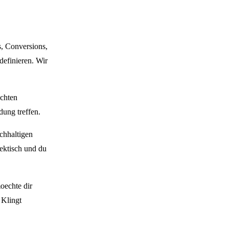
s, Conversions,
definieren. Wir
echten
ung treffen.
chhaltigen
hektisch und du
oechte dir
 Klingt