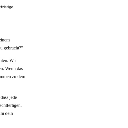
fristige
deinem
au gebracht?”
hten. Wir
en. Wenn das
 kommen zu dem
dass jede
echtfertigen.
um dein