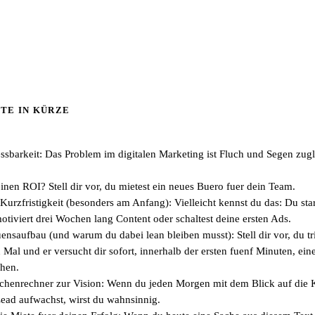
TE IN KÜRZE
barkeit: Das Problem im digitalen Marketing ist Fluch und Segen zugle
inen ROI? Stell dir vor, du mietest ein neues Buero fuer dein Team.
urzfristigkeit (besonders am Anfang): Vielleicht kennst du das: Du star
tiviert drei Wochen lang Content oder schaltest deine ersten Ads.
ensaufbau (und warum du dabei lean bleiben musst): Stell dir vor, du tri
Mal und er versucht dir sofort, innerhalb der ersten fuenf Minuten, ein
chen.
enrechner zur Vision: Wenn du jeden Morgen mit dem Blick auf die K
ead aufwachst, wirst du wahnsinnig.