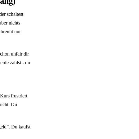
fang)
er schaltest
aber nichts
rbrennt nur
chon unfair dir
ufe zahlst - du
urs frustriert
nicht. Du
geld”. Du kaufst