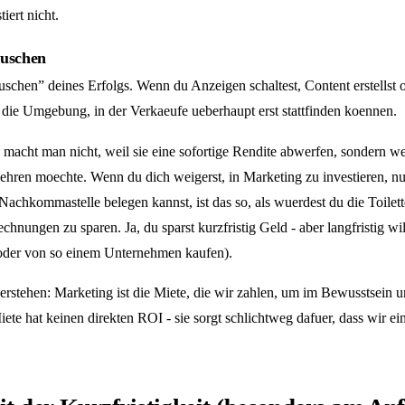
iert nicht.
auschen
schen” deines Erfolgs. Wenn du Anzeigen schaltest, Content erstellst 
 die Umgebung, in der Verkaeufe ueberhaupt erst stattfinden koennen.
acht man nicht, weil sie eine sofortige Rendite abwerfen, sondern we
ehren moechte. Wenn du dich weigerst, in Marketing zu investieren, nu
e Nachkommastelle belegen kannst, ist das so, als wuerdest du die Toilet
hnungen zu sparen. Ja, du sparst kurzfristig Geld - aber langfristig wi
oder von so einem Unternehmen kaufen).
rstehen: Marketing ist die Miete, die wir zahlen, um im Bewusstsein 
te hat keinen direkten ROI - sie sorgt schlichtweg dafuer, dass wir e