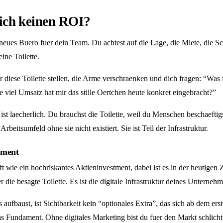
lich keinen ROI?
n neues Buero fuer dein Team. Du achtest auf die Lage, die Miete, die Sc
eine Toilette.
 diese Toilette stellen, die Arme verschraenken und dich fragen: “Was i
e viel Umsatz hat mir das stille Oertchen heute konkret eingebracht?”
 ist laecherlich. Du brauchst die Toilette, weil du Menschen beschaeftig
 Arbeitsumfeld ohne sie nicht existiert. Sie ist Teil der Infrastruktur.
tment
 wie ein hochriskantes Aktieninvestment, dabei ist es in der heutigen Z
die besagte Toilette. Es ist die digitale Infrastruktur deines Unternehm
aufbaust, ist Sichtbarkeit kein “optionales Extra”, das sich ab dem ers
das Fundament. Ohne digitales Marketing bist du fuer den Markt schlich