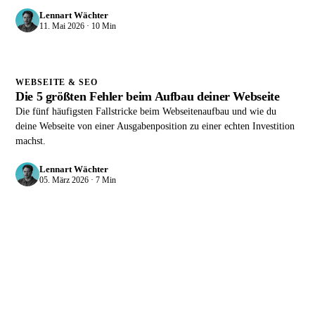
Lennart Wächter
11. Mai 2026 · 10 Min
WEBSEITE & SEO
Die 5 größten Fehler beim Aufbau deiner Webseite
Die fünf häufigsten Fallstricke beim Webseitenaufbau und wie du
deine Webseite von einer Ausgabenposition zu einer echten Investition
machst.
Lennart Wächter
05. März 2026 · 7 Min
Bereit für planbare Sichtbarkeit?
Lass uns gemeinsam analysieren, was in deiner
Architektur fehlt. Ob Traffic, Leadmagnet oder Nurturing.
Ein kostenfreies Gespräch, kein Pitch. Echtes Sparring,