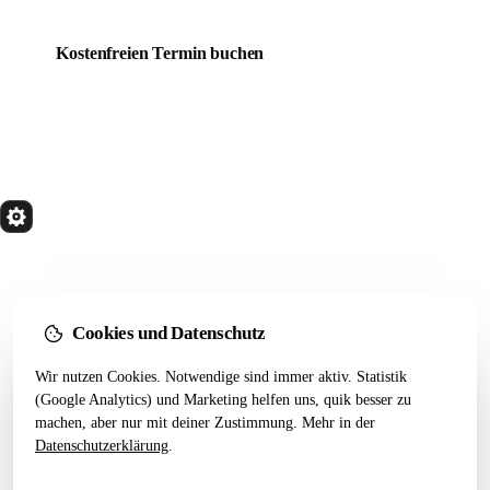
das weiterhilft.
Kostenfreien Termin buchen
Mehr über quik
quik
Services
Wir bauen Marketing Systeme, die in 24 Monaten
noch tragen. Done for you. Dann übergeben.
Kostenfreier Termin
Cookies und Datenschutz
Wir nutzen Cookies. Notwendige sind immer aktiv. Statistik
LEISTUNGEN
RESSOURCEN
(Google Analytics) und Marketing helfen uns, quik besser zu
Alle Leistungen
Startseiten-Test
machen, aber nur mit deiner Zustimmung. Mehr in der
Webseiten Aufbau
Webdesign 2026
Datenschutzerklärung
.
SEO Pakete
Artikel